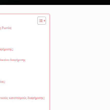
η Ρωσία;
αφήμισης;
δικαίου διαφήμισης
ίας;
σικούς κανονισμούς διαφήμισης;