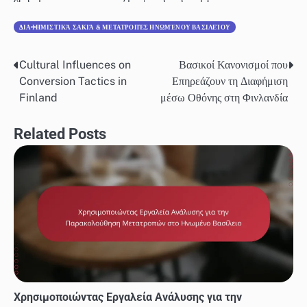
ΔΙΑΦΗΜΙΣΤΙΚΆ ΣΑΚΙΆ & ΜΕΤΑΤΡΟΠΈΣ ΗΝΩΜΈΝΟΥ ΒΑΣΙΛΕΊΟΥ
Cultural Influences on
Βασικοί Κανονισμοί που
Post
Conversion Tactics in
Επηρεάζουν τη Διαφήμιση
navigation
Finland
μέσω Οθόνης στη Φινλανδία
Related Posts
Χρησιμοποιώντας Εργαλεία Ανάλυσης για την