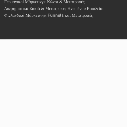
Γερμανικοί Μάρκετινγκ Κώνοι & Μετατροπές
Διαφημιστικά Σακιά & Μετατροπές Ηνωμένου Βασιλείου
Φινλανδικά Μάρκετινγκ Funnels και Μετατροπές