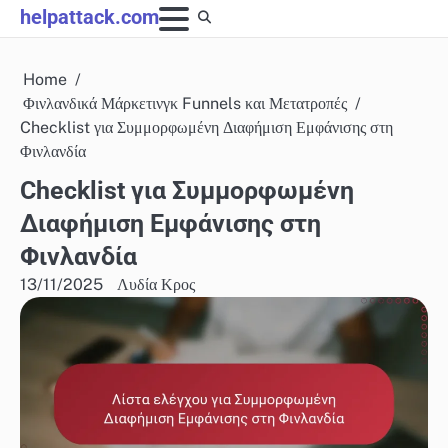
Skip
helpattack.com
to
content
Home
Φινλανδικά Μάρκετινγκ Funnels και Μετατροπές
Checklist για Συμμορφωμένη Διαφήμιση Εμφάνισης στη
Φινλανδία
Checklist για Συμμορφωμένη
Διαφήμιση Εμφάνισης στη
Φινλανδία
13/11/2025
Λυδία Κρος