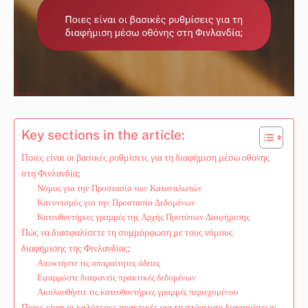
Key sections in the article:
Ποιες είναι οι βασικές ρυθμίσεις για τη διαφήμιση μέσω οθόνης
στη Φινλανδία;
Νόμος για την Προστασία των Καταναλωτών
Κανονισμός για την Προστασία Δεδομένων
Κατευθυντήριες γραμμές της Αρχής Προτύπων Διαφήμισης
Πώς να διασφαλίσετε τη συμμόρφωση με τους νόμους
διαφήμισης της Φινλανδίας;
Αποκτήστε τις απαραίτητες άδειες
Εφαρμόστε διαφανείς πρακτικές δεδομένων
Ακολουθήστε τις κατευθυντήριες γραμμές περιεχομένου
Ποιες είναι οι καλύτερες πρακτικές για τη στόχευση διαφημίσεων